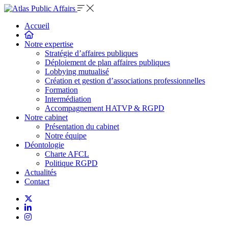
Accueil
Notre expertise
Stratégie d’affaires publiques
Déploiement de plan affaires publiques
Lobbying mutualisé
Création et gestion d’associations professionnelles
Formation
Intermédiation
Accompagnement HATVP & RGPD
Notre cabinet
Présentation du cabinet
Notre équipe
Déontologie
Charte AFCL
Politique RGPD
Actualités
Contact